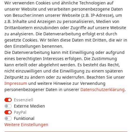
Wir verwenden Cookies und ähnliche Technologien auf
unserer Website und verarbeiten personenbezogene Daten
von Besucher:innen unserer Webseite (z.B. IP-Adresse), um
z.B. Inhalte und Anzeigen zu personalisieren, Medien von
Service & Kontakt
Drittanbietern einzubinden oder Zugriffe auf unsere Website
zu analysieren. Die Datenverarbeitung erfolgt erst durch
gesetzte Cookies. Wir teilen diese Daten mit Dritten, die wir in
Wünschen Sie einen Rückruf?
den Einstellungen benennen.
service@allmyclothes.de
Die Datenverarbeitung kann mit Einwilligung oder aufgrund
eines berechtigten Interesses erfolgen. Die Zustimmung
kann erteilt oder abgelehnt werden. Es besteht das Recht,
Schreiben Sie uns:
nicht einzuwilligen und die Einwilligung zu einem späteren
service@allmyclothes.de
Zeitpunkt zu ändern oder zu widerrufen. Beachten Sie unser
Impressum
und weitere Hinweise zur Verwendung
personenbezogener Daten in unserer
Daten­schutz­erklärung
.
Essenziell
Externe Medien
Impressum
Daten­schutz­erklärung
AGB
PayPal
Funktional
Weitere Einstellungen
Widerrufs­recht
Widerrufs­formular
Kontakt