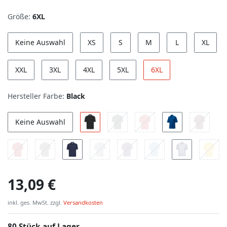
Größe:
6XL
Keine Auswahl
XS
S
M
L
XL
XXL
3XL
4XL
5XL
6XL
Hersteller Farbe:
Black
Keine Auswahl
13,09 €
inkl. ges. MwSt. zzgl.
Versandkosten
80 Stück auf Lager