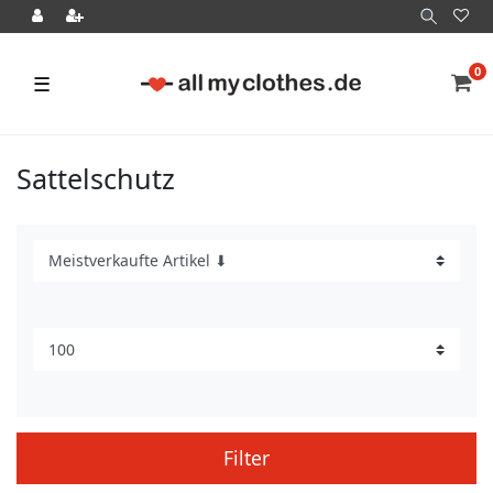
0
☰
Sattelschutz
Filter