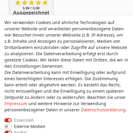
Wir verwenden Cookies und ähnliche Technologien auf
unserer Website und verarbeiten personenbezogene Daten
von Besucher:innen unserer Webseite (z.B. IP-Adresse), um
z.B. Inhalte und Anzeigen zu personalisieren, Medien von
Drittanbietern einzubinden oder Zugriffe auf unsere Website
zu analysieren. Die Datenverarbeitung erfolgt erst durch
Service & Kontakt
gesetzte Cookies. Wir teilen diese Daten mit Dritten, die wir in
den Einstellungen benennen.
Die Datenverarbeitung kann mit Einwilligung oder aufgrund
Wünschen Sie einen Rückruf?
eines berechtigten Interesses erfolgen. Die Zustimmung
service@allmyclothes.de
kann erteilt oder abgelehnt werden. Es besteht das Recht,
nicht einzuwilligen und die Einwilligung zu einem späteren
Zeitpunkt zu ändern oder zu widerrufen. Beachten Sie unser
Schreiben Sie uns:
Impressum
und weitere Hinweise zur Verwendung
service@allmyclothes.de
personenbezogener Daten in unserer
Daten­schutz­erklärung
.
Essenziell
Externe Medien
PayPal