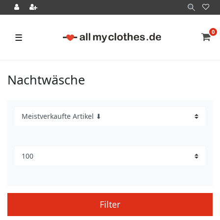
0
☰
Nachtwäsche
Filter