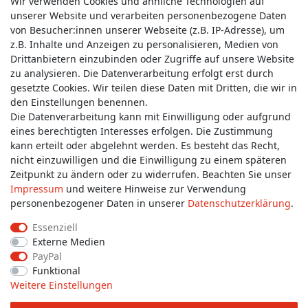
Wir verwenden Cookies und ähnliche Technologien auf
unserer Website und verarbeiten personenbezogene Daten
von Besucher:innen unserer Webseite (z.B. IP-Adresse), um
z.B. Inhalte und Anzeigen zu personalisieren, Medien von
Service & Kontakt
Drittanbietern einzubinden oder Zugriffe auf unsere Website
zu analysieren. Die Datenverarbeitung erfolgt erst durch
gesetzte Cookies. Wir teilen diese Daten mit Dritten, die wir in
Wünschen Sie einen Rückruf?
den Einstellungen benennen.
service@allmyclothes.de
Die Datenverarbeitung kann mit Einwilligung oder aufgrund
eines berechtigten Interesses erfolgen. Die Zustimmung
kann erteilt oder abgelehnt werden. Es besteht das Recht,
Schreiben Sie uns:
nicht einzuwilligen und die Einwilligung zu einem späteren
service@allmyclothes.de
Zeitpunkt zu ändern oder zu widerrufen. Beachten Sie unser
Impressum
und weitere Hinweise zur Verwendung
personenbezogener Daten in unserer
Daten­schutz­erklärung
.
Essenziell
Externe Medien
Impressum
Daten­schutz­erklärung
AGB
PayPal
Funktional
Weitere Einstellungen
Widerrufs­recht
Widerrufs­formular
Kontakt