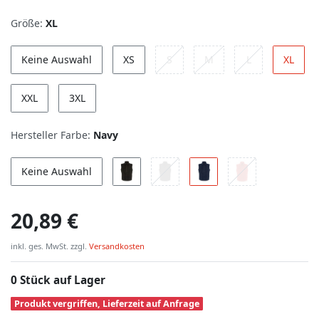
Größe:
XL
Keine Auswahl
XS
S
M
L
XL
XXL
3XL
Hersteller Farbe:
Navy
Keine Auswahl
20,89 €
inkl. ges. MwSt. zzgl.
Versandkosten
0 Stück auf Lager
Produkt vergriffen, Lieferzeit auf Anfrage