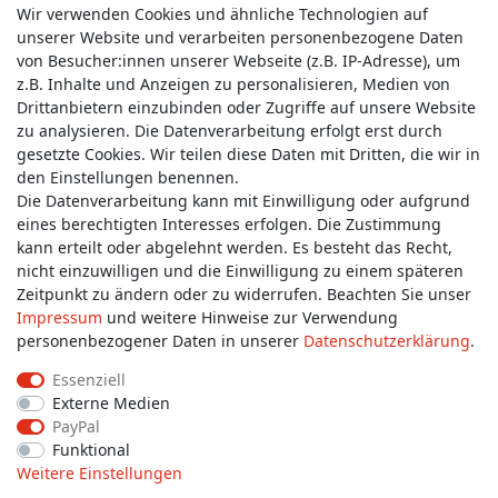
Wir verwenden Cookies und ähnliche Technologien auf
unserer Website und verarbeiten personenbezogene Daten
von Besucher:innen unserer Webseite (z.B. IP-Adresse), um
z.B. Inhalte und Anzeigen zu personalisieren, Medien von
Service & Kontakt
Drittanbietern einzubinden oder Zugriffe auf unsere Website
zu analysieren. Die Datenverarbeitung erfolgt erst durch
gesetzte Cookies. Wir teilen diese Daten mit Dritten, die wir in
Wünschen Sie einen Rückruf?
den Einstellungen benennen.
service@allmyclothes.de
Die Datenverarbeitung kann mit Einwilligung oder aufgrund
eines berechtigten Interesses erfolgen. Die Zustimmung
kann erteilt oder abgelehnt werden. Es besteht das Recht,
Schreiben Sie uns:
nicht einzuwilligen und die Einwilligung zu einem späteren
service@allmyclothes.de
Zeitpunkt zu ändern oder zu widerrufen. Beachten Sie unser
Impressum
und weitere Hinweise zur Verwendung
personenbezogener Daten in unserer
Daten­schutz­erklärung
.
Essenziell
Externe Medien
Impressum
Daten­schutz­erklärung
AGB
PayPal
Funktional
Weitere Einstellungen
Widerrufs­recht
Widerrufs­formular
Kontakt