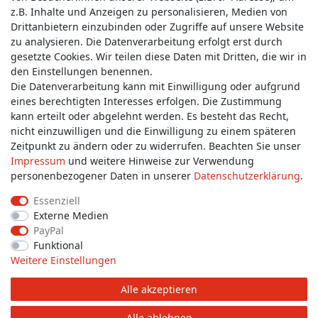
z.B. Inhalte und Anzeigen zu personalisieren, Medien von
Service & Kontakt
Drittanbietern einzubinden oder Zugriffe auf unsere Website
zu analysieren. Die Datenverarbeitung erfolgt erst durch
gesetzte Cookies. Wir teilen diese Daten mit Dritten, die wir in
Wünschen Sie einen Rückruf?
den Einstellungen benennen.
service@allmyclothes.de
Die Datenverarbeitung kann mit Einwilligung oder aufgrund
eines berechtigten Interesses erfolgen. Die Zustimmung
kann erteilt oder abgelehnt werden. Es besteht das Recht,
Schreiben Sie uns:
nicht einzuwilligen und die Einwilligung zu einem späteren
service@allmyclothes.de
Zeitpunkt zu ändern oder zu widerrufen. Beachten Sie unser
Impressum
und weitere Hinweise zur Verwendung
personenbezogener Daten in unserer
Daten­schutz­erklärung
.
Essenziell
Externe Medien
Impressum
Daten­schutz­erklärung
AGB
PayPal
Funktional
Weitere Einstellungen
Widerrufs­recht
Widerrufs­formular
Kontakt
Alle akzeptieren
© Copyright 2026 allmyclothes.de | Alle Rechte vorbehalten.
Alle ablehnen