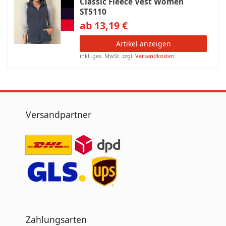
Classic Fleece Vest Women
ST5110
ab 13,19 €
Artikel anzeigen
inkl. ges. MwSt.
zzgl.
Versandkosten
Versandpartner
Zahlungsarten