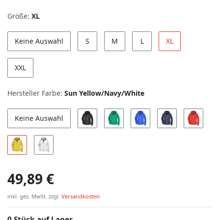
Größe:
XL
Keine Auswahl
S
M
L
XL
XXL
Hersteller Farbe:
Sun Yellow/Navy/White
Keine Auswahl
49,89 €
inkl. ges. MwSt. zzgl.
Versandkosten
0 Stück auf Lager