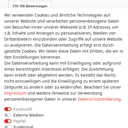
Wir verwenden Cookies und ähnliche Technologien auf
unserer Website und verarbeiten personenbezogene Daten
von Besucher:innen unserer Webseite (z.B. IP-Adresse), um
z.B. Inhalte und Anzeigen zu personalisieren, Medien von
Service & Kontakt
Drittanbietern einzubinden oder Zugriffe auf unsere Website
zu analysieren. Die Datenverarbeitung erfolgt erst durch
gesetzte Cookies. Wir teilen diese Daten mit Dritten, die wir in
Wünschen Sie einen Rückruf?
den Einstellungen benennen.
service@allmyclothes.de
Die Datenverarbeitung kann mit Einwilligung oder aufgrund
eines berechtigten Interesses erfolgen. Die Zustimmung
kann erteilt oder abgelehnt werden. Es besteht das Recht,
Schreiben Sie uns:
nicht einzuwilligen und die Einwilligung zu einem späteren
service@allmyclothes.de
Zeitpunkt zu ändern oder zu widerrufen. Beachten Sie unser
Impressum
und weitere Hinweise zur Verwendung
personenbezogener Daten in unserer
Daten­schutz­erklärung
.
Essenziell
Externe Medien
Impressum
Daten­schutz­erklärung
AGB
PayPal
Funktional