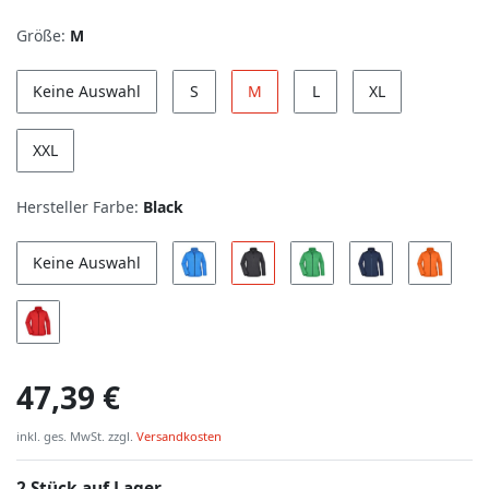
Größe:
M
Keine Auswahl
S
M
L
XL
XXL
Hersteller Farbe:
Black
Keine Auswahl
47,39 €
inkl. ges. MwSt. zzgl.
Versandkosten
2 Stück auf Lager