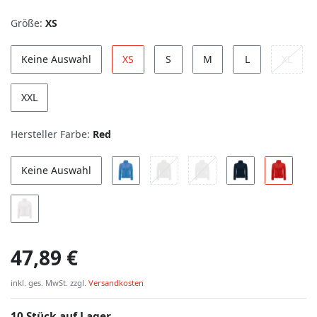
Größe:
XS
Keine Auswahl
XS
S
M
L
XL
XXL
Hersteller Farbe:
Red
Keine Auswahl
47,89 €
inkl. ges. MwSt. zzgl.
Versandkosten
10 Stück auf Lager