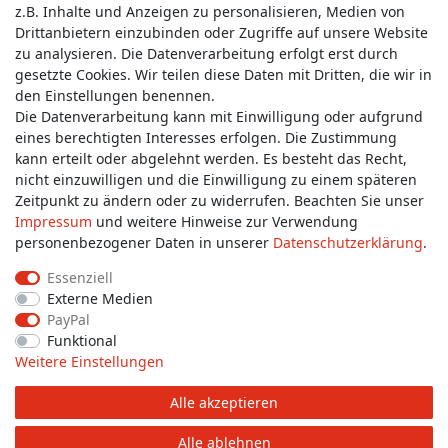
z.B. Inhalte und Anzeigen zu personalisieren, Medien von
Service & Kontakt
Drittanbietern einzubinden oder Zugriffe auf unsere Website
zu analysieren. Die Datenverarbeitung erfolgt erst durch
gesetzte Cookies. Wir teilen diese Daten mit Dritten, die wir in
Wünschen Sie einen Rückruf?
den Einstellungen benennen.
service@allmyclothes.de
Die Datenverarbeitung kann mit Einwilligung oder aufgrund
eines berechtigten Interesses erfolgen. Die Zustimmung
kann erteilt oder abgelehnt werden. Es besteht das Recht,
Schreiben Sie uns:
nicht einzuwilligen und die Einwilligung zu einem späteren
service@allmyclothes.de
Zeitpunkt zu ändern oder zu widerrufen. Beachten Sie unser
Impressum
und weitere Hinweise zur Verwendung
personenbezogener Daten in unserer
Daten­schutz­erklärung
.
Essenziell
Externe Medien
Impressum
Daten­schutz­erklärung
AGB
PayPal
Funktional
Weitere Einstellungen
Widerrufs­recht
Widerrufs­formular
Kontakt
Alle akzeptieren
© Copyright 2026 allmyclothes.de | Alle Rechte vorbehalten.
Alle ablehnen