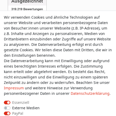
Wir verwenden Cookies und ähnliche Technologien auf
unserer Website und verarbeiten personenbezogene Daten
von Besucher:innen unserer Webseite (z.B. IP-Adresse), um
z.B. Inhalte und Anzeigen zu personalisieren, Medien von
Service & Kontakt
Drittanbietern einzubinden oder Zugriffe auf unsere Website
zu analysieren. Die Datenverarbeitung erfolgt erst durch
gesetzte Cookies. Wir teilen diese Daten mit Dritten, die wir in
Wünschen Sie einen Rückruf?
den Einstellungen benennen.
service@allmyclothes.de
Die Datenverarbeitung kann mit Einwilligung oder aufgrund
eines berechtigten Interesses erfolgen. Die Zustimmung
kann erteilt oder abgelehnt werden. Es besteht das Recht,
Schreiben Sie uns:
nicht einzuwilligen und die Einwilligung zu einem späteren
service@allmyclothes.de
Zeitpunkt zu ändern oder zu widerrufen. Beachten Sie unser
Impressum
und weitere Hinweise zur Verwendung
personenbezogener Daten in unserer
Daten­schutz­erklärung
.
Essenziell
Externe Medien
Impressum
Daten­schutz­erklärung
AGB
PayPal