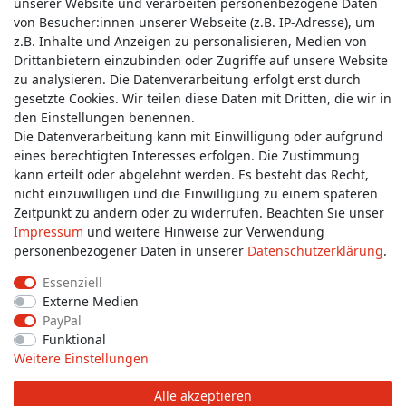
unserer Website und verarbeiten personenbezogene Daten
von Besucher:innen unserer Webseite (z.B. IP-Adresse), um
z.B. Inhalte und Anzeigen zu personalisieren, Medien von
Service & Kontakt
Drittanbietern einzubinden oder Zugriffe auf unsere Website
zu analysieren. Die Datenverarbeitung erfolgt erst durch
gesetzte Cookies. Wir teilen diese Daten mit Dritten, die wir in
Wünschen Sie einen Rückruf?
den Einstellungen benennen.
service@allmyclothes.de
Die Datenverarbeitung kann mit Einwilligung oder aufgrund
eines berechtigten Interesses erfolgen. Die Zustimmung
kann erteilt oder abgelehnt werden. Es besteht das Recht,
Schreiben Sie uns:
nicht einzuwilligen und die Einwilligung zu einem späteren
service@allmyclothes.de
Zeitpunkt zu ändern oder zu widerrufen. Beachten Sie unser
Impressum
und weitere Hinweise zur Verwendung
personenbezogener Daten in unserer
Daten­schutz­erklärung
.
Essenziell
Externe Medien
Impressum
Daten­schutz­erklärung
AGB
PayPal
Funktional
Weitere Einstellungen
Widerrufs­recht
Widerrufs­formular
Kontakt
Alle akzeptieren