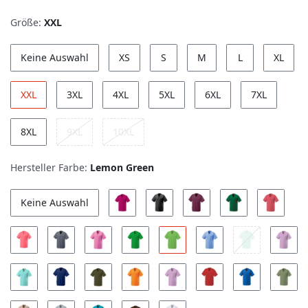
Größe:
XXL
Keine Auswahl
XS
S
M
L
XL
XXL
3XL
4XL
5XL
6XL
7XL
8XL
9XL
10XL
Hersteller Farbe:
Lemon Green
Keine Auswahl