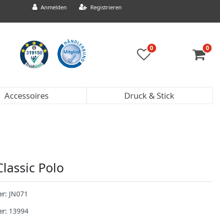
Anmelden
Registrieren
0
0
Accessoires
Druck & Stick
Classic Polo
er:
JN071
er:
13994