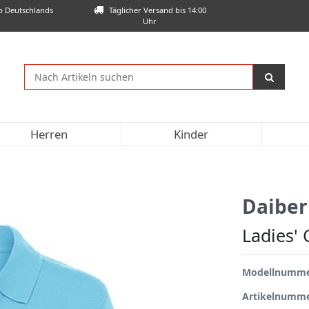
lb Deutschlands
Täglicher Versand bis 14:00
Uhr
Herren
Kinder
Daiber
Ladies' 
Modellnumm
Artikelnumm