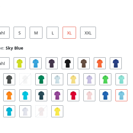
ahl
S
M
L
XL
XXL
be:
Sky Blue
ahl