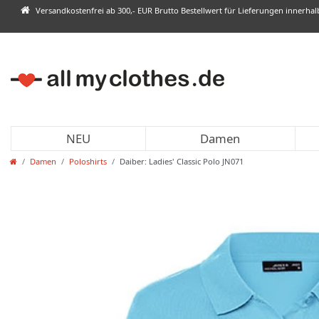
Versandkostenfrei ab 300,- EUR Brutto Bestellwert für Lieferungen innerha
NEU
Damen
Damen
Poloshirts
Daiber: Ladies' Classic Polo JN071