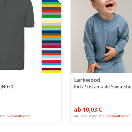
Larkwood
o JN070
Kids' Sustainable Sweatshi
ab 10,03 €
zzgl.
Versandkosten
inkl. ges. MwSt.
zzgl.
Versandkosten