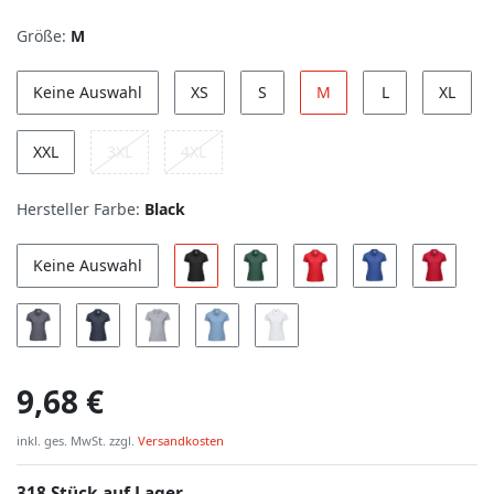
Größe:
M
Keine Auswahl
XS
S
M
L
XL
XXL
3XL
4XL
Hersteller Farbe:
Black
Keine Auswahl
9,68 €
inkl. ges. MwSt. zzgl.
Versandkosten
318 Stück auf Lager