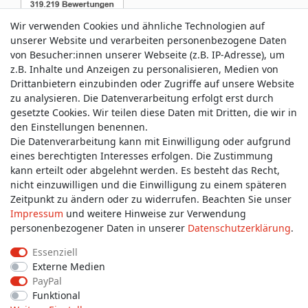
Wir verwenden Cookies und ähnliche Technologien auf
unserer Website und verarbeiten personenbezogene Daten
von Besucher:innen unserer Webseite (z.B. IP-Adresse), um
z.B. Inhalte und Anzeigen zu personalisieren, Medien von
Service & Kontakt
Drittanbietern einzubinden oder Zugriffe auf unsere Website
zu analysieren. Die Datenverarbeitung erfolgt erst durch
gesetzte Cookies. Wir teilen diese Daten mit Dritten, die wir in
Wünschen Sie einen Rückruf?
den Einstellungen benennen.
service@allmyclothes.de
Die Datenverarbeitung kann mit Einwilligung oder aufgrund
eines berechtigten Interesses erfolgen. Die Zustimmung
kann erteilt oder abgelehnt werden. Es besteht das Recht,
Schreiben Sie uns:
nicht einzuwilligen und die Einwilligung zu einem späteren
service@allmyclothes.de
Zeitpunkt zu ändern oder zu widerrufen. Beachten Sie unser
Impressum
und weitere Hinweise zur Verwendung
personenbezogener Daten in unserer
Daten­schutz­erklärung
.
Essenziell
Externe Medien
Impressum
Daten­schutz­erklärung
AGB
PayPal
Funktional