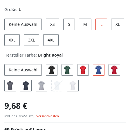
Größe:
L
Keine Auswahl
XS
S
M
L
XL
XXL
3XL
4XL
Hersteller Farbe:
Bright Royal
Keine Auswahl
9,68 €
inkl. ges. MwSt. zzgl.
Versandkosten
69 Stück auf Lager