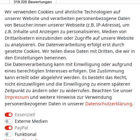
Wir verwenden Cookies und ähnliche Technologien auf
unserer Website und verarbeiten personenbezogene Daten
von Besucher:innen unserer Webseite (z.B. IP-Adresse), um
z.B. Inhalte und Anzeigen zu personalisieren, Medien von
Service & Kontakt
Drittanbietern einzubinden oder Zugriffe auf unsere Website
zu analysieren. Die Datenverarbeitung erfolgt erst durch
gesetzte Cookies. Wir teilen diese Daten mit Dritten, die wir in
Wünschen Sie einen Rückruf?
den Einstellungen benennen.
service@allmyclothes.de
Die Datenverarbeitung kann mit Einwilligung oder aufgrund
eines berechtigten Interesses erfolgen. Die Zustimmung
kann erteilt oder abgelehnt werden. Es besteht das Recht,
Schreiben Sie uns:
nicht einzuwilligen und die Einwilligung zu einem späteren
service@allmyclothes.de
Zeitpunkt zu ändern oder zu widerrufen. Beachten Sie unser
Impressum
und weitere Hinweise zur Verwendung
personenbezogener Daten in unserer
Daten­schutz­erklärung
.
Essenziell
Externe Medien
Impressum
Daten­schutz­erklärung
AGB
PayPal
Funktional