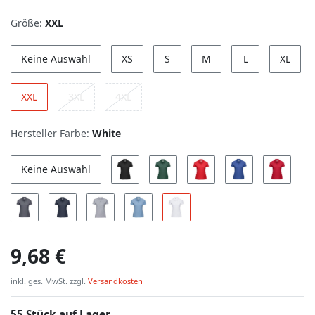
Größe:
XXL
Keine Auswahl
XS
S
M
L
XL
XXL
3XL
4XL
Hersteller Farbe:
White
Keine Auswahl
9,68 €
inkl. ges. MwSt. zzgl.
Versandkosten
55 Stück auf Lager