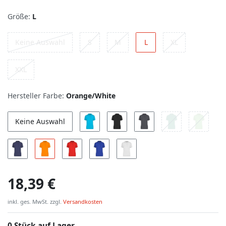
Größe:
L
Keine Auswahl
S
M
L
XL
XXL
Hersteller Farbe:
Orange/White
Keine Auswahl
18,39 €
inkl. ges. MwSt. zzgl.
Versandkosten
0 Stück auf Lager