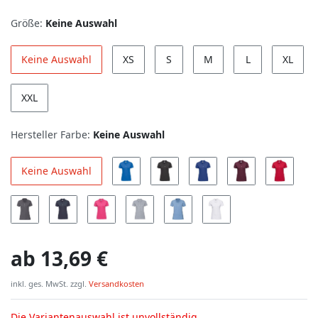
Größe:
Keine Auswahl
Keine Auswahl
XS
S
M
L
XL
XXL
Hersteller Farbe:
Keine Auswahl
Keine Auswahl
ab
13,69 €
inkl. ges. MwSt. zzgl.
Versandkosten
Die Variantenauswahl ist unvollständig.