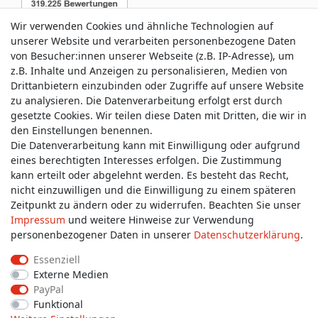
Wir verwenden Cookies und ähnliche Technologien auf
unserer Website und verarbeiten personenbezogene Daten
von Besucher:innen unserer Webseite (z.B. IP-Adresse), um
z.B. Inhalte und Anzeigen zu personalisieren, Medien von
Service & Kontakt
Drittanbietern einzubinden oder Zugriffe auf unsere Website
zu analysieren. Die Datenverarbeitung erfolgt erst durch
gesetzte Cookies. Wir teilen diese Daten mit Dritten, die wir in
Wünschen Sie einen Rückruf?
den Einstellungen benennen.
service@allmyclothes.de
Die Datenverarbeitung kann mit Einwilligung oder aufgrund
eines berechtigten Interesses erfolgen. Die Zustimmung
kann erteilt oder abgelehnt werden. Es besteht das Recht,
Schreiben Sie uns:
nicht einzuwilligen und die Einwilligung zu einem späteren
service@allmyclothes.de
Zeitpunkt zu ändern oder zu widerrufen. Beachten Sie unser
Impressum
und weitere Hinweise zur Verwendung
personenbezogener Daten in unserer
Daten­schutz­erklärung
.
Essenziell
Externe Medien
Impressum
Daten­schutz­erklärung
AGB
PayPal
Funktional