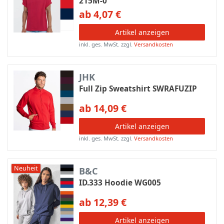
215M-0
ab 4,07 €
Artikel anzeigen
inkl. ges. MwSt.
zzgl.
Versandkosten
JHK
Full Zip Sweatshirt SWRAFUZIP
ab 14,09 €
Artikel anzeigen
inkl. ges. MwSt.
zzgl.
Versandkosten
Neuheit
B&C
ID.333 Hoodie WG005
ab 12,39 €
Artikel anzeigen