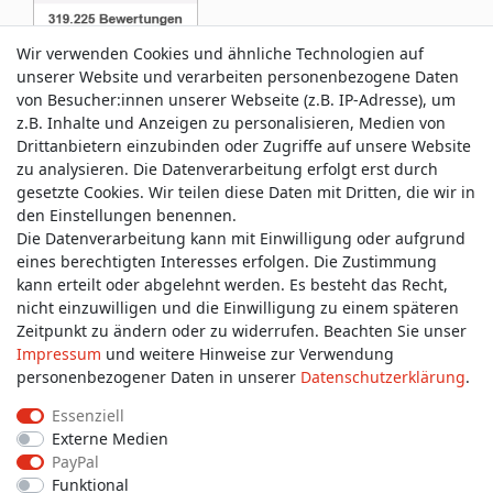
Wir verwenden Cookies und ähnliche Technologien auf
unserer Website und verarbeiten personenbezogene Daten
von Besucher:innen unserer Webseite (z.B. IP-Adresse), um
z.B. Inhalte und Anzeigen zu personalisieren, Medien von
Service & Kontakt
Drittanbietern einzubinden oder Zugriffe auf unsere Website
zu analysieren. Die Datenverarbeitung erfolgt erst durch
gesetzte Cookies. Wir teilen diese Daten mit Dritten, die wir in
Wünschen Sie einen Rückruf?
den Einstellungen benennen.
service@allmyclothes.de
Die Datenverarbeitung kann mit Einwilligung oder aufgrund
eines berechtigten Interesses erfolgen. Die Zustimmung
kann erteilt oder abgelehnt werden. Es besteht das Recht,
Schreiben Sie uns:
nicht einzuwilligen und die Einwilligung zu einem späteren
service@allmyclothes.de
Zeitpunkt zu ändern oder zu widerrufen. Beachten Sie unser
Impressum
und weitere Hinweise zur Verwendung
personenbezogener Daten in unserer
Daten­schutz­erklärung
.
Essenziell
Externe Medien
Impressum
Daten­schutz­erklärung
AGB
PayPal
Funktional