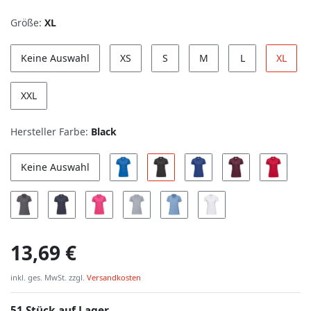
Größe:
XL
Keine Auswahl
XS
S
M
L
XL
XXL
Hersteller Farbe:
Black
Keine Auswahl
13,69 €
inkl. ges. MwSt. zzgl.
Versandkosten
51 Stück auf Lager