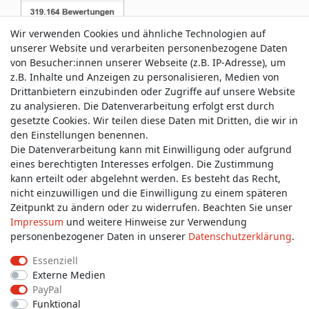
Wir verwenden Cookies und ähnliche Technologien auf
unserer Website und verarbeiten personenbezogene Daten
von Besucher:innen unserer Webseite (z.B. IP-Adresse), um
z.B. Inhalte und Anzeigen zu personalisieren, Medien von
Service & Kontakt
Drittanbietern einzubinden oder Zugriffe auf unsere Website
zu analysieren. Die Datenverarbeitung erfolgt erst durch
gesetzte Cookies. Wir teilen diese Daten mit Dritten, die wir in
Wünschen Sie einen Rückruf?
den Einstellungen benennen.
service@allmyclothes.de
Die Datenverarbeitung kann mit Einwilligung oder aufgrund
eines berechtigten Interesses erfolgen. Die Zustimmung
kann erteilt oder abgelehnt werden. Es besteht das Recht,
Schreiben Sie uns:
nicht einzuwilligen und die Einwilligung zu einem späteren
service@allmyclothes.de
Zeitpunkt zu ändern oder zu widerrufen. Beachten Sie unser
Impressum
und weitere Hinweise zur Verwendung
personenbezogener Daten in unserer
Daten­schutz­erklärung
.
Essenziell
Externe Medien
Impressum
Daten­schutz­erklärung
AGB
PayPal
Funktional