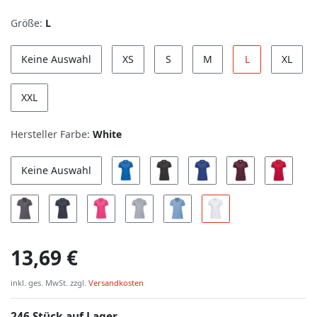
Größe:
L
Keine Auswahl
XS
S
M
L
XL
XXL
Hersteller Farbe:
White
Keine Auswahl
13,69 €
inkl. ges. MwSt. zzgl.
Versandkosten
246 Stück auf Lager