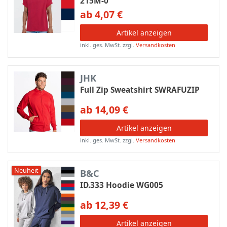
215M-0
ab 4,07 €
Artikel anzeigen
inkl. ges. MwSt.
zzgl.
Versandkosten
JHK
Full Zip Sweatshirt SWRAFUZIP
ab 14,09 €
Artikel anzeigen
inkl. ges. MwSt.
zzgl.
Versandkosten
Neuheit
B&C
ID.333 Hoodie WG005
ab 12,39 €
Artikel anzeigen