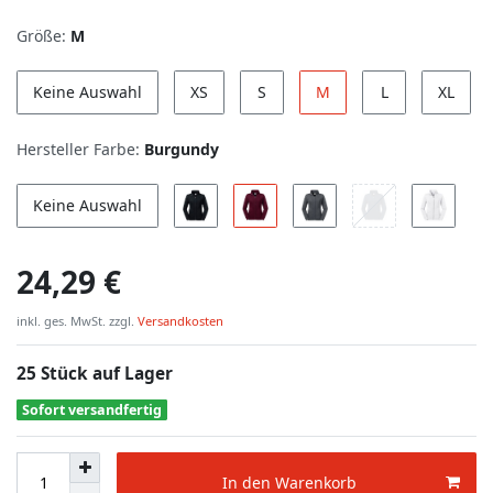
Größe:
M
Keine Auswahl
XS
S
M
L
XL
Hersteller Farbe:
Burgundy
Keine Auswahl
24,29 €
inkl. ges. MwSt. zzgl.
Versandkosten
25 Stück auf Lager
Sofort versandfertig
In den Warenkorb