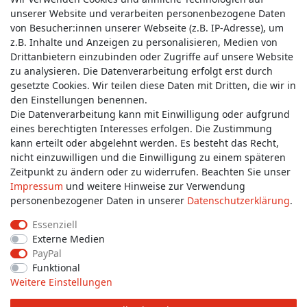
unserer Website und verarbeiten personenbezogene Daten
von Besucher:innen unserer Webseite (z.B. IP-Adresse), um
z.B. Inhalte und Anzeigen zu personalisieren, Medien von
Service & Kontakt
Drittanbietern einzubinden oder Zugriffe auf unsere Website
zu analysieren. Die Datenverarbeitung erfolgt erst durch
gesetzte Cookies. Wir teilen diese Daten mit Dritten, die wir in
Wünschen Sie einen Rückruf?
den Einstellungen benennen.
service@allmyclothes.de
Die Datenverarbeitung kann mit Einwilligung oder aufgrund
eines berechtigten Interesses erfolgen. Die Zustimmung
kann erteilt oder abgelehnt werden. Es besteht das Recht,
Schreiben Sie uns:
nicht einzuwilligen und die Einwilligung zu einem späteren
service@allmyclothes.de
Zeitpunkt zu ändern oder zu widerrufen. Beachten Sie unser
Impressum
und weitere Hinweise zur Verwendung
personenbezogener Daten in unserer
Daten­schutz­erklärung
.
Essenziell
Externe Medien
Impressum
Daten­schutz­erklärung
AGB
PayPal
Funktional
Weitere Einstellungen
Widerrufs­recht
Widerrufs­formular
Kontakt