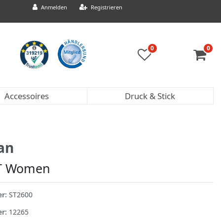
Anmelden
Registrieren
0
0
Accessoires
Druck & Stick
an
-T Women
er:
ST2600
er:
12265