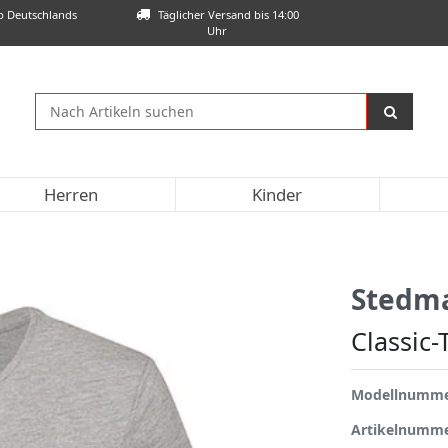
lb Deutschlands
Täglicher Versand bis 14:00
Uhr
Herren
Kinder
Stedm
Classic
Modellnumm
Artikelnumm