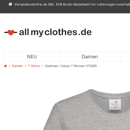
Versandkostenfrei ab 300,- EUR Brutto Bestellwert für Lieferungen innerha
NEU
Damen
Damen
T-Shirts
Stedman: Classic-T Women ST2600