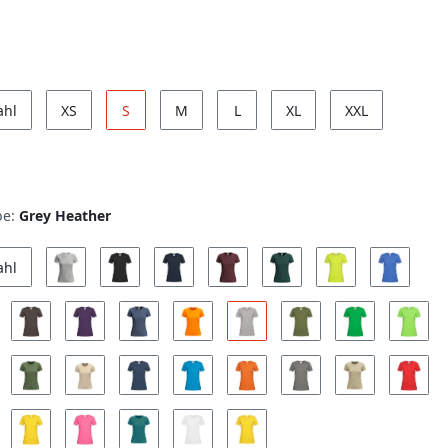
ahl
XS
S
M
L
XL
XXL
be:
Grey Heather
ahl