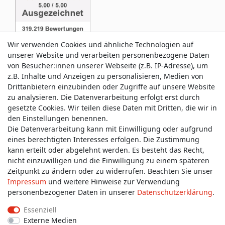
Wir verwenden Cookies und ähnliche Technologien auf
unserer Website und verarbeiten personenbezogene Daten
von Besucher:innen unserer Webseite (z.B. IP-Adresse), um
z.B. Inhalte und Anzeigen zu personalisieren, Medien von
Service & Kontakt
Drittanbietern einzubinden oder Zugriffe auf unsere Website
zu analysieren. Die Datenverarbeitung erfolgt erst durch
gesetzte Cookies. Wir teilen diese Daten mit Dritten, die wir in
Wünschen Sie einen Rückruf?
den Einstellungen benennen.
service@allmyclothes.de
Die Datenverarbeitung kann mit Einwilligung oder aufgrund
eines berechtigten Interesses erfolgen. Die Zustimmung
kann erteilt oder abgelehnt werden. Es besteht das Recht,
Schreiben Sie uns:
nicht einzuwilligen und die Einwilligung zu einem späteren
service@allmyclothes.de
Zeitpunkt zu ändern oder zu widerrufen. Beachten Sie unser
Impressum
und weitere Hinweise zur Verwendung
personenbezogener Daten in unserer
Daten­schutz­erklärung
.
Essenziell
Externe Medien
Impressum
Daten­schutz­erklärung
AGB