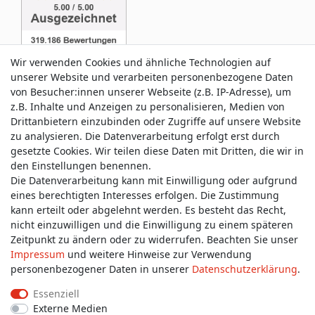
Wir verwenden Cookies und ähnliche Technologien auf
unserer Website und verarbeiten personenbezogene Daten
von Besucher:innen unserer Webseite (z.B. IP-Adresse), um
z.B. Inhalte und Anzeigen zu personalisieren, Medien von
Service & Kontakt
Drittanbietern einzubinden oder Zugriffe auf unsere Website
zu analysieren. Die Datenverarbeitung erfolgt erst durch
gesetzte Cookies. Wir teilen diese Daten mit Dritten, die wir in
Wünschen Sie einen Rückruf?
den Einstellungen benennen.
service@allmyclothes.de
Die Datenverarbeitung kann mit Einwilligung oder aufgrund
eines berechtigten Interesses erfolgen. Die Zustimmung
kann erteilt oder abgelehnt werden. Es besteht das Recht,
Schreiben Sie uns:
nicht einzuwilligen und die Einwilligung zu einem späteren
service@allmyclothes.de
Zeitpunkt zu ändern oder zu widerrufen. Beachten Sie unser
Impressum
und weitere Hinweise zur Verwendung
personenbezogener Daten in unserer
Daten­schutz­erklärung
.
Essenziell
Externe Medien
Impressum
Daten­schutz­erklärung
AGB