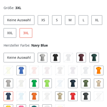
Größe:
3XL
Keine Auswahl
XS
S
M
L
XL
XXL
3XL
Hersteller Farbe:
Navy Blue
Keine Auswahl