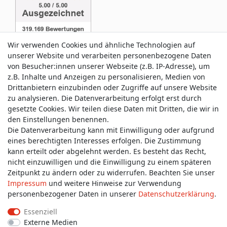
Wir verwenden Cookies und ähnliche Technologien auf
unserer Website und verarbeiten personenbezogene Daten
von Besucher:innen unserer Webseite (z.B. IP-Adresse), um
z.B. Inhalte und Anzeigen zu personalisieren, Medien von
Service & Kontakt
Drittanbietern einzubinden oder Zugriffe auf unsere Website
zu analysieren. Die Datenverarbeitung erfolgt erst durch
gesetzte Cookies. Wir teilen diese Daten mit Dritten, die wir in
Wünschen Sie einen Rückruf?
den Einstellungen benennen.
service@allmyclothes.de
Die Datenverarbeitung kann mit Einwilligung oder aufgrund
eines berechtigten Interesses erfolgen. Die Zustimmung
kann erteilt oder abgelehnt werden. Es besteht das Recht,
Schreiben Sie uns:
nicht einzuwilligen und die Einwilligung zu einem späteren
service@allmyclothes.de
Zeitpunkt zu ändern oder zu widerrufen. Beachten Sie unser
Impressum
und weitere Hinweise zur Verwendung
personenbezogener Daten in unserer
Daten­schutz­erklärung
.
Essenziell
Externe Medien
Impressum
Daten­schutz­erklärung
AGB