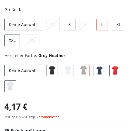
Größe:
L
Keine Auswahl
XS
S
M
L
XL
XXL
3XL
Hersteller Farbe:
Grey Heather
Keine Auswahl
4,17 €
inkl. ges. MwSt. zzgl.
Versandkosten
35 Stück auf Lager