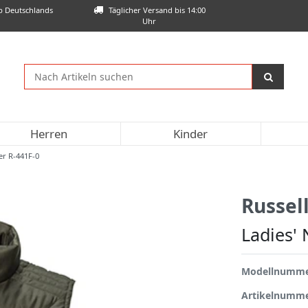
lb Deutschlands
Täglicher Versand bis 14:00
Uhr
Herren
Kinder
er R-441F-0
Russel
Ladies'
Modellnumm
Artikelnumm