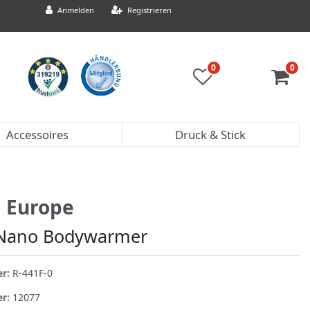
Anmelden
Registrieren
0
0
Accessoires
Druck & Stick
l Europe
 Nano Bodywarmer
er:
R-441F-0
er:
12077