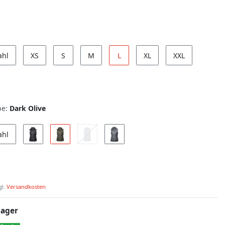
ahl
XS
S
M
L
XL
XXL
be:
Dark Olive
ahl
gl.
Versandkosten
Lager