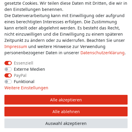
gesetzte Cookies. Wir teilen diese Daten mit Dritten, die wir in
Wünschen Sie einen Rückruf?
den Einstellungen benennen.
service@allmyclothes.de
Die Datenverarbeitung kann mit Einwilligung oder aufgrund
eines berechtigten Interesses erfolgen. Die Zustimmung
kann erteilt oder abgelehnt werden. Es besteht das Recht,
Schreiben Sie uns:
nicht einzuwilligen und die Einwilligung zu einem späteren
service@allmyclothes.de
Zeitpunkt zu ändern oder zu widerrufen. Beachten Sie unser
Impressum
und weitere Hinweise zur Verwendung
personenbezogener Daten in unserer
Daten­schutz­erklärung
.
Essenziell
Externe Medien
Impressum
Daten­schutz­erklärung
AGB
PayPal
Funktional
Weitere Einstellungen
Widerrufs­recht
Widerrufs­formular
Kontakt
Alle akzeptieren
© Copyright 2026 allmyclothes.de | Alle Rechte vorbehalten.
Alle ablehnen
Auswahl akzeptieren