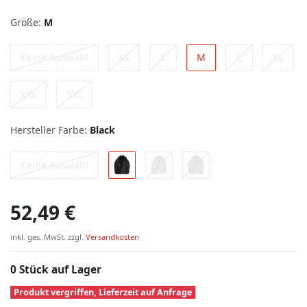
Größe:
M
Keine Auswahl
XS
S
M
L
XL
XXL
3XL
Hersteller Farbe:
Black
Keine Auswahl
52,49 €
inkl. ges. MwSt. zzgl.
Versandkosten
0 Stück auf Lager
Produkt vergriffen, Lieferzeit auf Anfrage