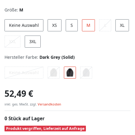
Größe:
M
Keine Auswahl
XS
S
M
L
XL
XXL
3XL
Hersteller Farbe:
Dark Grey (Solid)
Keine Auswahl
52,49 €
inkl. ges. MwSt. zzgl.
Versandkosten
0 Stück auf Lager
Produkt vergriffen, Lieferzeit auf Anfrage