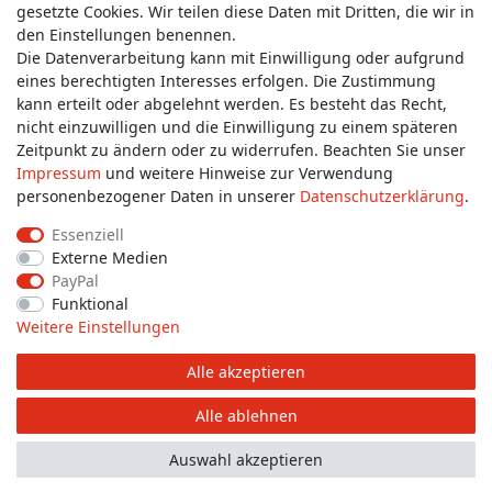
gesetzte Cookies. Wir teilen diese Daten mit Dritten, die wir in
Wünschen Sie einen Rückruf?
den Einstellungen benennen.
service@allmyclothes.de
Die Datenverarbeitung kann mit Einwilligung oder aufgrund
eines berechtigten Interesses erfolgen. Die Zustimmung
kann erteilt oder abgelehnt werden. Es besteht das Recht,
Schreiben Sie uns:
nicht einzuwilligen und die Einwilligung zu einem späteren
service@allmyclothes.de
Zeitpunkt zu ändern oder zu widerrufen. Beachten Sie unser
Impressum
und weitere Hinweise zur Verwendung
personenbezogener Daten in unserer
Daten­schutz­erklärung
.
Essenziell
Externe Medien
Impressum
Daten­schutz­erklärung
AGB
PayPal
Funktional
Weitere Einstellungen
Widerrufs­recht
Widerrufs­formular
Kontakt
Alle akzeptieren
© Copyright 2026 allmyclothes.de | Alle Rechte vorbehalten.
Alle ablehnen
Auswahl akzeptieren