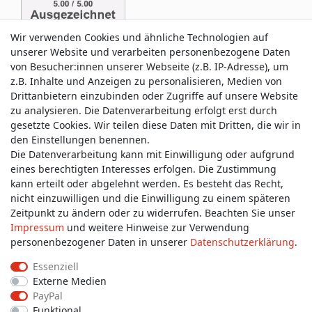
Wir verwenden Cookies und ähnliche Technologien auf
unserer Website und verarbeiten personenbezogene Daten
von Besucher:innen unserer Webseite (z.B. IP-Adresse), um
z.B. Inhalte und Anzeigen zu personalisieren, Medien von
Drittanbietern einzubinden oder Zugriffe auf unsere Website
zu analysieren. Die Datenverarbeitung erfolgt erst durch
Service & Kontakt
gesetzte Cookies. Wir teilen diese Daten mit Dritten, die wir in
den Einstellungen benennen.
Die Datenverarbeitung kann mit Einwilligung oder aufgrund
Wünschen Sie einen Rückruf?
eines berechtigten Interesses erfolgen. Die Zustimmung
service@allmyclothes.de
kann erteilt oder abgelehnt werden. Es besteht das Recht,
nicht einzuwilligen und die Einwilligung zu einem späteren
Zeitpunkt zu ändern oder zu widerrufen. Beachten Sie unser
Schreiben Sie uns:
Impressum
und weitere Hinweise zur Verwendung
service@allmyclothes.de
personenbezogener Daten in unserer
Daten­schutz­erklärung
.
Essenziell
Externe Medien
PayPal
Impressum
Daten­schutz­erklärung
AGB
Funktional