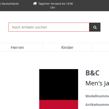
lb Deutschlands
Täglicher Versand bis 14:00
Uhr
Herren
Kinder
B&C
Men's Ja
Modellnumm
Artikelnumm