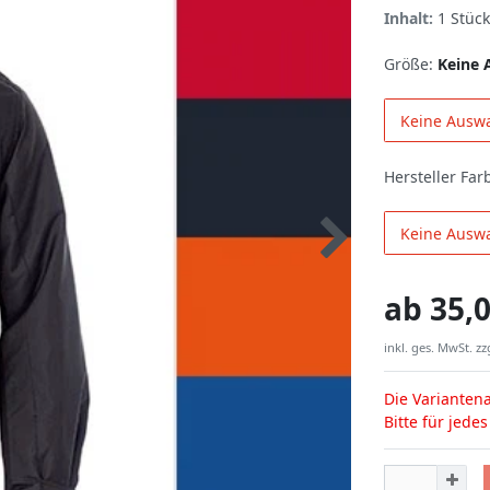
Inhalt:
1
Stück
Größe:
Keine 
Keine Ausw
Hersteller Far
Keine Ausw
ab
35,0
inkl. ges. MwSt. zz
Die Variantena
Bitte für jede