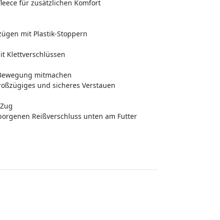
leece für zusätzlichen Komfort
zügen mit Plastik-Stoppern
t Klettverschlüssen
e Bewegung mitmachen
roßzügiges und sicheres Verstauen
 Zug
borgenen Reißverschluss unten am Futter