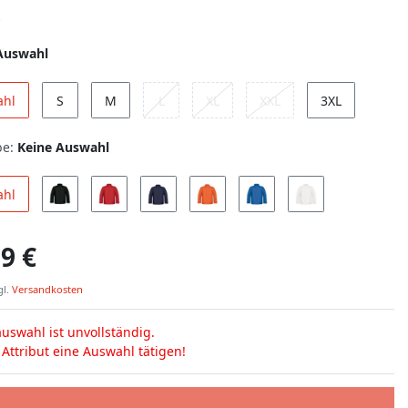
Auswahl
ahl
S
M
L
XL
XXL
3XL
be:
Keine Auswahl
ahl
9 €
gl.
Versandkosten
uswahl ist unvollständig.
s Attribut eine Auswahl tätigen!