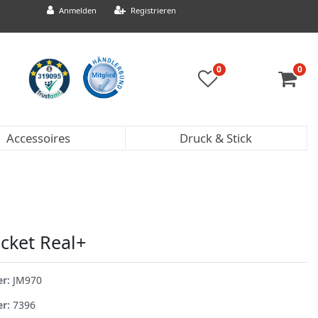
Anmelden
Registrieren
0
0
Accessoires
Druck & Stick
cket Real+
er:
JM970
er:
7396