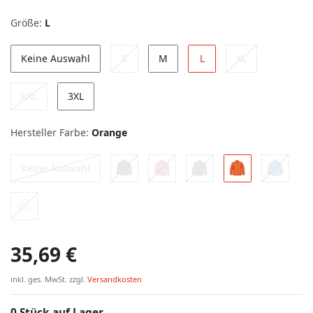
Größe:
L
Keine Auswahl
S
M
L
XL
XXL
3XL
Hersteller Farbe:
Orange
Keine Auswahl
35,69 €
inkl. ges. MwSt. zzgl.
Versandkosten
0 Stück auf Lager