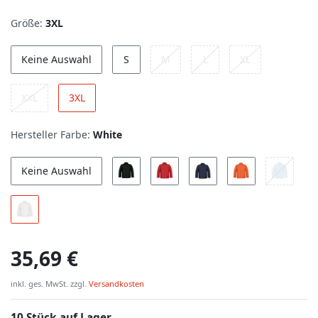
Größe:
3XL
Keine Auswahl
S
M
L
XL
XXL
3XL
Hersteller Farbe:
White
Keine Auswahl
35,69 €
inkl. ges. MwSt. zzgl.
Versandkosten
10 Stück auf Lager