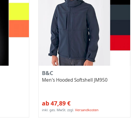
B&C
Men's Hooded Softshell JM950
ab 47,89 €
inkl. ges. MwSt.
zzgl.
Versandkosten