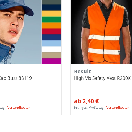
Result
 Cap Buzz 88119
High Vis Safety Vest R200X
ab 2,40 €
zzgl.
Versandkosten
inkl. ges. MwSt.
zzgl.
Versandkosten