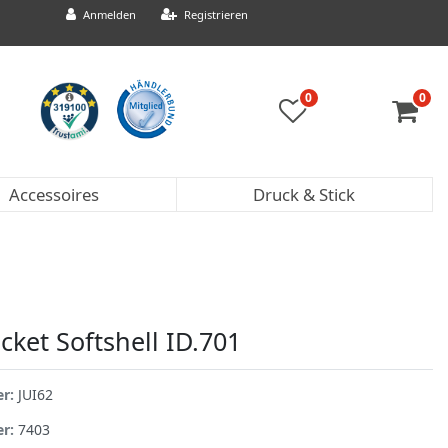
Anmelden
Registrieren
0
0
Accessoires
Druck & Stick
cket Softshell ID.701
er:
JUI62
er:
7403