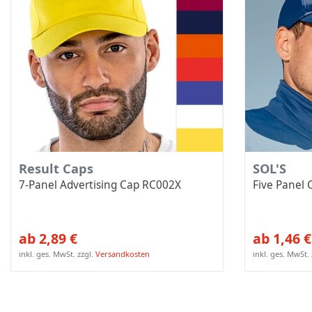
Result Caps
SOL'S
7-Panel Advertising Cap RC002X
Five Panel
ab 2,89 €
ab 1,46 €
inkl. ges. MwSt.
zzgl.
Versandkosten
inkl. ges. MwSt.