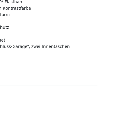
4% Elasthan
in Kontrastfarbe
sform
hutz
net
chluss-Garage“, zwei Innentaschen