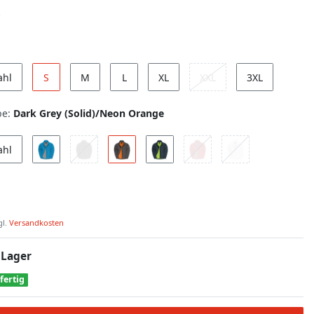
ahl
S
M
L
XL
XXL
3XL
be:
Dark Grey (Solid)/Neon Orange
ahl
gl.
Versandkosten
 Lager
fertig