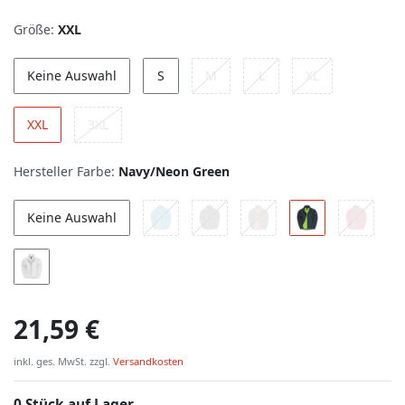
Größe:
XXL
Keine Auswahl
S
M
L
XL
XXL
3XL
Hersteller Farbe:
Navy/Neon Green
Keine Auswahl
21,59 €
inkl. ges. MwSt. zzgl.
Versandkosten
0 Stück auf Lager