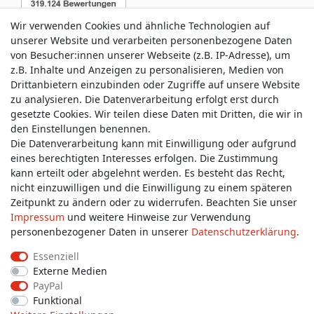
Wir verwenden Cookies und ähnliche Technologien auf
unserer Website und verarbeiten personenbezogene Daten
von Besucher:innen unserer Webseite (z.B. IP-Adresse), um
z.B. Inhalte und Anzeigen zu personalisieren, Medien von
Service & Kontakt
Drittanbietern einzubinden oder Zugriffe auf unsere Website
zu analysieren. Die Datenverarbeitung erfolgt erst durch
gesetzte Cookies. Wir teilen diese Daten mit Dritten, die wir in
Wünschen Sie einen Rückruf?
den Einstellungen benennen.
service@allmyclothes.de
Die Datenverarbeitung kann mit Einwilligung oder aufgrund
eines berechtigten Interesses erfolgen. Die Zustimmung
kann erteilt oder abgelehnt werden. Es besteht das Recht,
Schreiben Sie uns:
nicht einzuwilligen und die Einwilligung zu einem späteren
service@allmyclothes.de
Zeitpunkt zu ändern oder zu widerrufen. Beachten Sie unser
Impressum
und weitere Hinweise zur Verwendung
personenbezogener Daten in unserer
Daten­schutz­erklärung
.
Essenziell
Externe Medien
Impressum
Daten­schutz­erklärung
AGB
PayPal
Funktional