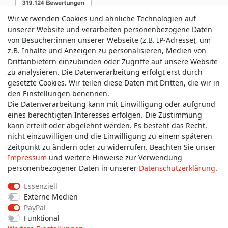
Wir verwenden Cookies und ähnliche Technologien auf
unserer Website und verarbeiten personenbezogene Daten
von Besucher:innen unserer Webseite (z.B. IP-Adresse), um
z.B. Inhalte und Anzeigen zu personalisieren, Medien von
Service & Kontakt
Drittanbietern einzubinden oder Zugriffe auf unsere Website
zu analysieren. Die Datenverarbeitung erfolgt erst durch
gesetzte Cookies. Wir teilen diese Daten mit Dritten, die wir in
Wünschen Sie einen Rückruf?
den Einstellungen benennen.
service@allmyclothes.de
Die Datenverarbeitung kann mit Einwilligung oder aufgrund
eines berechtigten Interesses erfolgen. Die Zustimmung
kann erteilt oder abgelehnt werden. Es besteht das Recht,
Schreiben Sie uns:
nicht einzuwilligen und die Einwilligung zu einem späteren
service@allmyclothes.de
Zeitpunkt zu ändern oder zu widerrufen. Beachten Sie unser
Impressum
und weitere Hinweise zur Verwendung
personenbezogener Daten in unserer
Daten­schutz­erklärung
.
Essenziell
Externe Medien
Impressum
Daten­schutz­erklärung
AGB
PayPal
Funktional