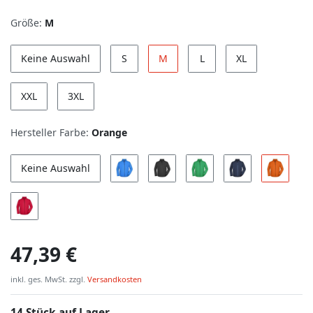
Größe:
M
Keine Auswahl
S
M
L
XL
XXL
3XL
Hersteller Farbe:
Orange
Keine Auswahl
47,39 €
inkl. ges. MwSt. zzgl.
Versandkosten
14 Stück auf Lager