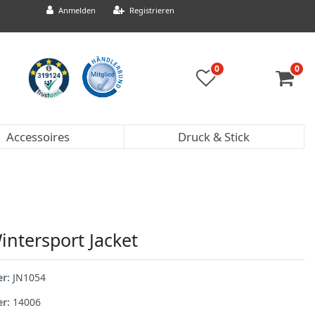
Anmelden
Registrieren
0
0
Accessoires
Druck & Stick
intersport Jacket
er:
JN1054
er:
14006