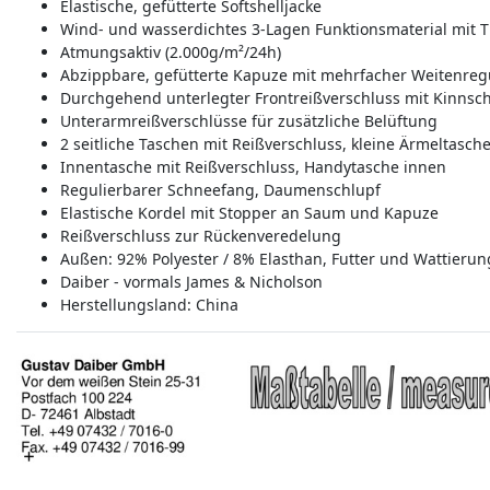
Elastische, gefütterte Softshelljacke
Wind- und wasserdichtes 3-Lagen Funktionsmaterial mit
Atmungsaktiv (2.000g/m²/24h)
Abzippbare, gefütterte Kapuze mit mehrfacher Weitenreg
Durchgehend unterlegter Frontreißverschluss mit Kinnsc
Unterarmreißverschlüsse für zusätzliche Belüftung
2 seitliche Taschen mit Reißverschluss, kleine Ärmeltasch
Innentasche mit Reißverschluss, Handytasche innen
Regulierbarer Schneefang, Daumenschlupf
Elastische Kordel mit Stopper an Saum und Kapuze
Reißverschluss zur Rückenveredelung
Außen: 92% Polyester / 8% Elasthan, Futter und Wattierun
Daiber - vormals James & Nicholson
Herstellungsland:
China