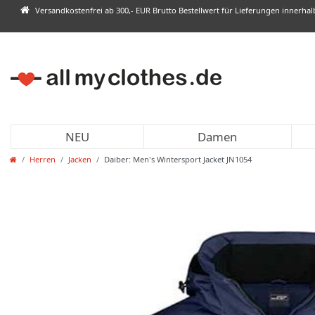
Versandkostenfrei ab 300,- EUR Brutto Bestellwert für Lieferungen innerha
NEU
Damen
Herren
Jacken
Daiber: Men's Wintersport Jacket JN1054