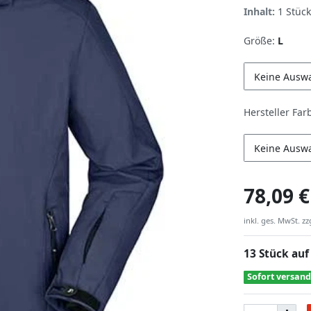
Inhalt:
1
Stück
Größe:
L
Keine Ausw
Hersteller Far
Keine Ausw
78,09 €
inkl. ges. MwSt. zz
13 Stück auf
Sofort versand