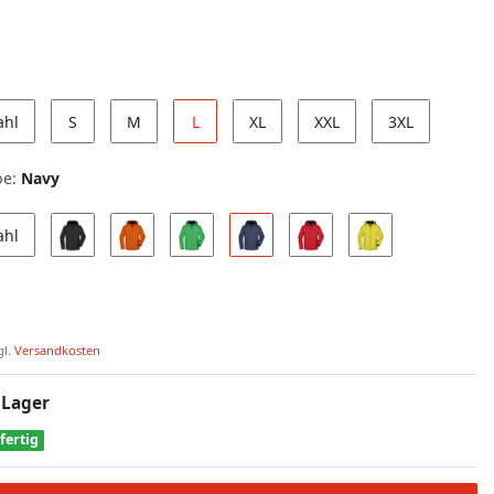
ahl
S
M
L
XL
XXL
3XL
be:
Navy
ahl
gl.
Versandkosten
 Lager
fertig