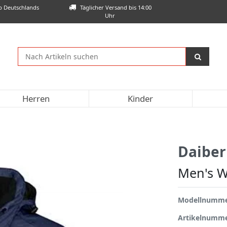
lb Deutschlands
Täglicher Versand bis 14:00
Uhr
Herren
Kinder
Daiber
Men's W
Modellnumm
Artikelnumm