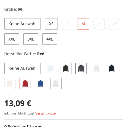
Größe:
M
Keine Auswahl
XS
S
M
L
XL
XXL
3XL
4XL
Hersteller Farbe:
Red
Keine Auswahl
13,09 €
inkl. ges. MwSt. zzgl.
Versandkosten
0 Stück auf Lager