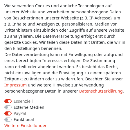
Wir verwenden Cookies und ähnliche Technologien auf
unserer Website und verarbeiten personenbezogene Daten
von Besucher:innen unserer Webseite (z.B. IP-Adresse), um
z.B. Inhalte und Anzeigen zu personalisieren, Medien von
Service & Kontakt
Drittanbietern einzubinden oder Zugriffe auf unsere Website
zu analysieren. Die Datenverarbeitung erfolgt erst durch
gesetzte Cookies. Wir teilen diese Daten mit Dritten, die wir in
Wünschen Sie einen Rückruf?
den Einstellungen benennen.
service@allmyclothes.de
Die Datenverarbeitung kann mit Einwilligung oder aufgrund
eines berechtigten Interesses erfolgen. Die Zustimmung
kann erteilt oder abgelehnt werden. Es besteht das Recht,
Schreiben Sie uns:
nicht einzuwilligen und die Einwilligung zu einem späteren
service@allmyclothes.de
Zeitpunkt zu ändern oder zu widerrufen. Beachten Sie unser
Impressum
und weitere Hinweise zur Verwendung
personenbezogener Daten in unserer
Daten­schutz­erklärung
.
Essenziell
Externe Medien
Impressum
Daten­schutz­erklärung
AGB
PayPal
Funktional
Weitere Einstellungen
Widerrufs­recht
Widerrufs­formular
Kontakt