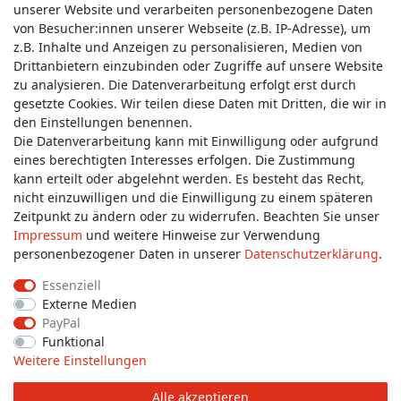
unserer Website und verarbeiten personenbezogene Daten
von Besucher:innen unserer Webseite (z.B. IP-Adresse), um
z.B. Inhalte und Anzeigen zu personalisieren, Medien von
Drittanbietern einzubinden oder Zugriffe auf unsere Website
zu analysieren. Die Datenverarbeitung erfolgt erst durch
Service & Kontakt
gesetzte Cookies. Wir teilen diese Daten mit Dritten, die wir in
den Einstellungen benennen.
Die Datenverarbeitung kann mit Einwilligung oder aufgrund
Wünschen Sie einen Rückruf?
eines berechtigten Interesses erfolgen. Die Zustimmung
service@allmyclothes.de
kann erteilt oder abgelehnt werden. Es besteht das Recht,
nicht einzuwilligen und die Einwilligung zu einem späteren
Zeitpunkt zu ändern oder zu widerrufen. Beachten Sie unser
Schreiben Sie uns:
Impressum
und weitere Hinweise zur Verwendung
service@allmyclothes.de
personenbezogener Daten in unserer
Daten­schutz­erklärung
.
Essenziell
Externe Medien
PayPal
Impressum
Daten­schutz­erklärung
AGB
Funktional
Weitere Einstellungen
Widerrufs­recht
Widerrufs­formular
Kontakt
Alle akzeptieren