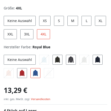
Größe:
4XL
Keine Auswahl
XS
S
M
L
XL
XXL
3XL
4XL
Hersteller Farbe:
Royal Blue
Keine Auswahl
13,29 €
inkl. ges. MwSt. zzgl.
Versandkosten
4 Stück auf Lager