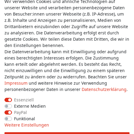
Wir verwenden Cookies und ähnliche Technologien auf
unserer Website und verarbeiten personenbezogene Daten
von Besucher:innen unserer Webseite (z.B. IP-Adresse), um
z.B. Inhalte und Anzeigen zu personalisieren, Medien von
Service & Kontakt
Drittanbietern einzubinden oder Zugriffe auf unsere Website
zu analysieren. Die Datenverarbeitung erfolgt erst durch
gesetzte Cookies. Wir teilen diese Daten mit Dritten, die wir in
Wünschen Sie einen Rückruf?
den Einstellungen benennen.
service@allmyclothes.de
Die Datenverarbeitung kann mit Einwilligung oder aufgrund
eines berechtigten Interesses erfolgen. Die Zustimmung
kann erteilt oder abgelehnt werden. Es besteht das Recht,
Schreiben Sie uns:
nicht einzuwilligen und die Einwilligung zu einem späteren
service@allmyclothes.de
Zeitpunkt zu ändern oder zu widerrufen. Beachten Sie unser
Impressum
und weitere Hinweise zur Verwendung
personenbezogener Daten in unserer
Daten­schutz­erklärung
.
Essenziell
Externe Medien
Impressum
Daten­schutz­erklärung
AGB
PayPal
Funktional
Weitere Einstellungen
Widerrufs­recht
Widerrufs­formular
Kontakt