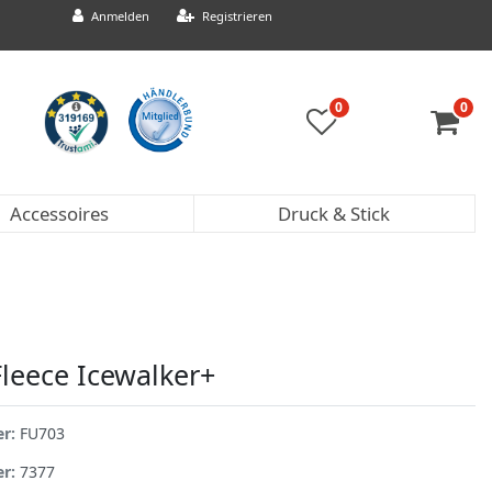
Anmelden
Registrieren
0
0
Accessoires
Druck & Stick
Fleece Icewalker+
er:
FU703
er:
7377