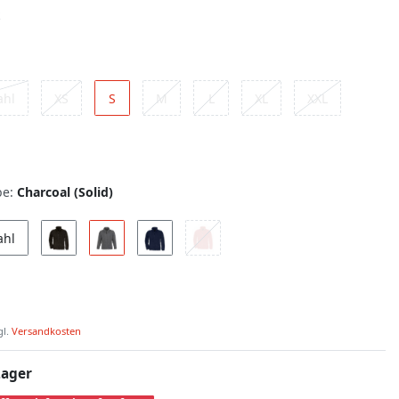
ahl
XS
S
M
L
XL
XXL
be:
Charcoal (Solid)
ahl
gl.
Versandkosten
Lager