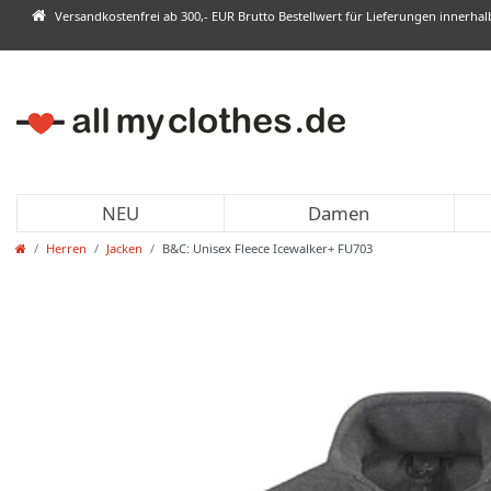
Versandkostenfrei ab 300,- EUR Brutto Bestellwert für Lieferungen innerha
NEU
Damen
Herren
Jacken
B&C: Unisex Fleece Icewalker+ FU703