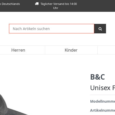
lb Deutschlands
Täglicher Versand bis 14:00
Uhr
Herren
Kinder
B&C
Unisex 
Modellnumm
Artikelnumm