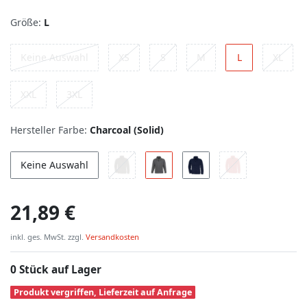
Größe:
L
Keine Auswahl
XS
S
M
L
XL
XXL
3XL
Hersteller Farbe:
Charcoal (Solid)
Keine Auswahl
21,89 €
inkl. ges. MwSt. zzgl.
Versandkosten
0 Stück auf Lager
Produkt vergriffen, Lieferzeit auf Anfrage