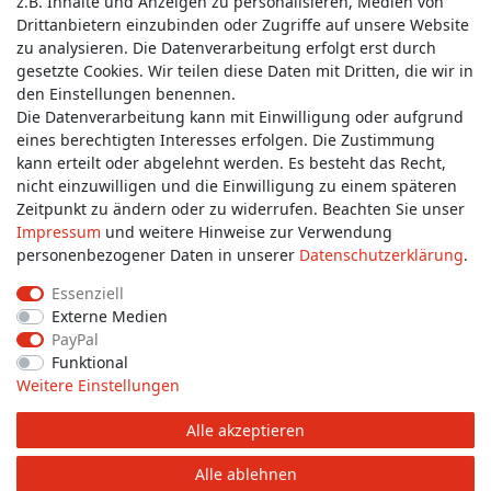
z.B. Inhalte und Anzeigen zu personalisieren, Medien von
Service & Kontakt
Drittanbietern einzubinden oder Zugriffe auf unsere Website
zu analysieren. Die Datenverarbeitung erfolgt erst durch
gesetzte Cookies. Wir teilen diese Daten mit Dritten, die wir in
Wünschen Sie einen Rückruf?
den Einstellungen benennen.
service@allmyclothes.de
Die Datenverarbeitung kann mit Einwilligung oder aufgrund
eines berechtigten Interesses erfolgen. Die Zustimmung
kann erteilt oder abgelehnt werden. Es besteht das Recht,
Schreiben Sie uns:
nicht einzuwilligen und die Einwilligung zu einem späteren
service@allmyclothes.de
Zeitpunkt zu ändern oder zu widerrufen. Beachten Sie unser
Impressum
und weitere Hinweise zur Verwendung
personenbezogener Daten in unserer
Daten­schutz­erklärung
.
Essenziell
Externe Medien
Impressum
Daten­schutz­erklärung
AGB
PayPal
Funktional
Weitere Einstellungen
Widerrufs­recht
Widerrufs­formular
Kontakt
Alle akzeptieren
© Copyright 2026 allmyclothes.de | Alle Rechte vorbehalten.
Alle ablehnen