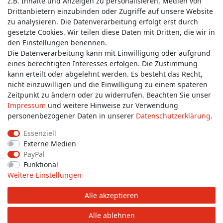
z.B. Inhalte und Anzeigen zu personalisieren, Medien von
Service & Kontakt
Drittanbietern einzubinden oder Zugriffe auf unsere Website
zu analysieren. Die Datenverarbeitung erfolgt erst durch
gesetzte Cookies. Wir teilen diese Daten mit Dritten, die wir in
Wünschen Sie einen Rückruf?
den Einstellungen benennen.
service@allmyclothes.de
Die Datenverarbeitung kann mit Einwilligung oder aufgrund
eines berechtigten Interesses erfolgen. Die Zustimmung
kann erteilt oder abgelehnt werden. Es besteht das Recht,
Schreiben Sie uns:
nicht einzuwilligen und die Einwilligung zu einem späteren
service@allmyclothes.de
Zeitpunkt zu ändern oder zu widerrufen. Beachten Sie unser
Impressum
und weitere Hinweise zur Verwendung
personenbezogener Daten in unserer
Daten­schutz­erklärung
.
Essenziell
Externe Medien
Impressum
Daten­schutz­erklärung
AGB
PayPal
Funktional
Weitere Einstellungen
Widerrufs­recht
Widerrufs­formular
Kontakt
Alle akzeptieren
© Copyright 2026 allmyclothes.de | Alle Rechte vorbehalten.
Alle ablehnen