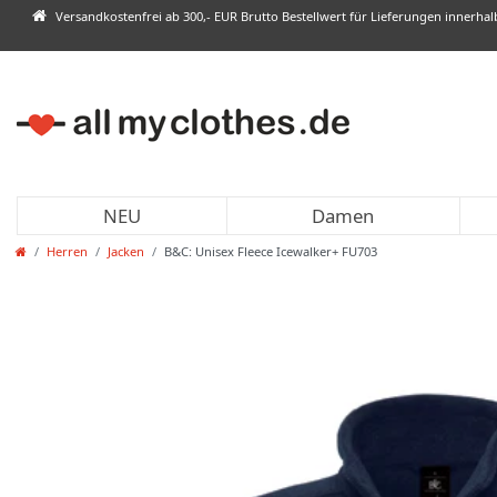
Versandkostenfrei ab 300,- EUR Brutto Bestellwert für Lieferungen innerha
NEU
Damen
Herren
Jacken
B&C: Unisex Fleece Icewalker+ FU703