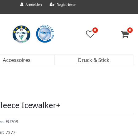
Anmelden
Registrieren
0
0
Accessoires
Druck & Stick
Fleece Icewalker+
er:
FU703
er:
7377