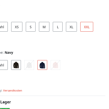
ahl
XS
S
M
L
XL
XXL
be:
Navy
ahl
gl.
Versandkosten
 Lager