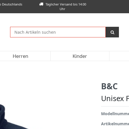
lb Deutschlands
Täglicher Versand bis 14:00
Uhr
Herren
Kinder
B&C
Unisex 
Modellnumm
Artikelnumm