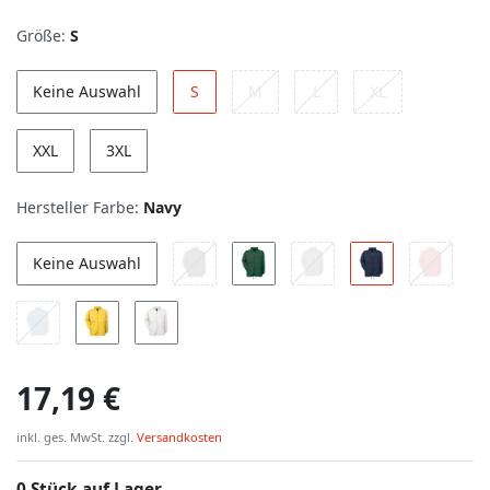
Größe:
S
Keine Auswahl
S
M
L
XL
XXL
3XL
Hersteller Farbe:
Navy
Keine Auswahl
17,19 €
inkl. ges. MwSt. zzgl.
Versandkosten
0 Stück auf Lager