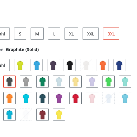
ahl
S
M
L
XL
XXL
3XL
be:
Graphite (Solid)
ahl