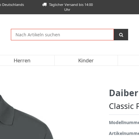
lb Deutschlands
Täglicher Versand bis 14:00
Uhr
Herren
Kinder
Daiber
Classic 
Modellnumm
Artikelnumm