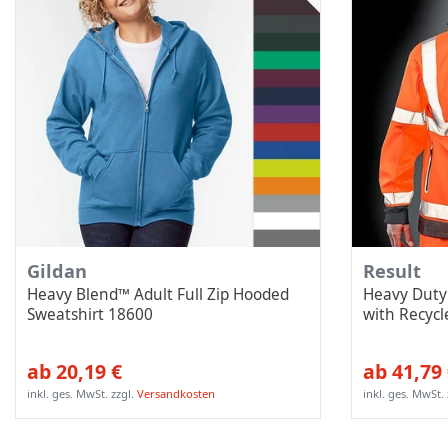
Gildan
Result
Heavy Blend™ Adult Full Zip Hooded
Heavy Duty 
Sweatshirt 18600
with Recyc
ab 20,19 €
ab 41,79
inkl. ges. MwSt.
zzgl.
Versandkosten
inkl. ges. MwSt.