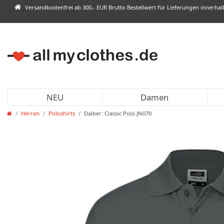
Versandkostenfrei ab 300,- EUR Brutto Bestellwert für Lieferungen innerha
NEU
Damen
Herren
Poloshirts
Daiber: Classic Polo JN070