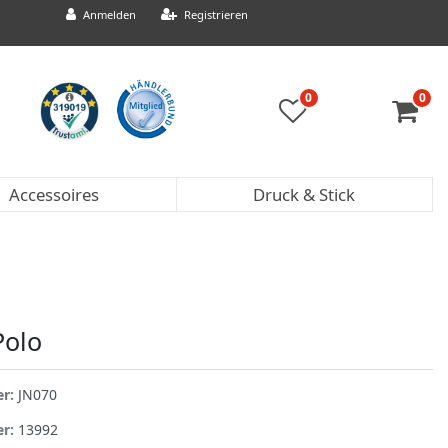
Anmelden
Registrieren
0
0
Accessoires
Druck & Stick
Polo
er:
JN070
er:
13992