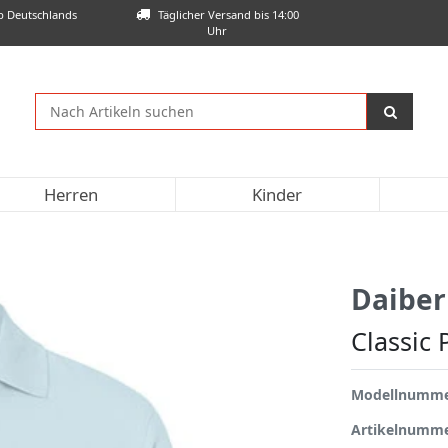
lb Deutschlands
Täglicher Versand bis 14:00
Uhr
Herren
Kinder
Daiber
Classic 
Modellnumm
Artikelnumm