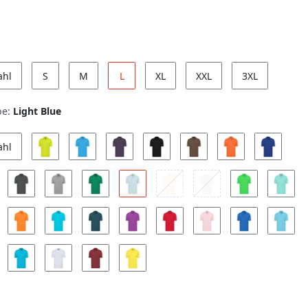
ahl
S
M
L
XL
XXL
3XL
be:
Light Blue
ahl