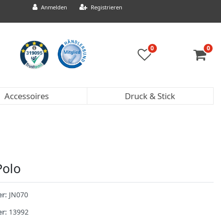
Anmelden
Registrieren
0
0
Accessoires
Druck & Stick
Polo
er:
JN070
er:
13992