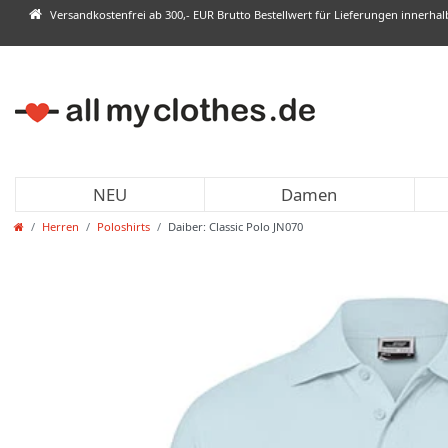
Versandkostenfrei ab 300,- EUR Brutto Bestellwert für Lieferungen innerha
NEU
Damen
Herren
Poloshirts
Daiber: Classic Polo JN070