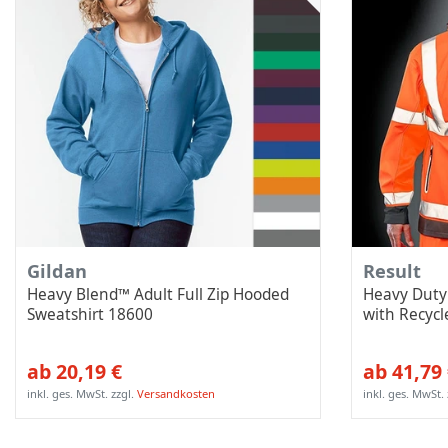
Gildan
Result
Heavy Blend™ Adult Full Zip Hooded
Heavy Duty 
Sweatshirt 18600
with Recyc
ab 20,19 €
ab 41,79
inkl. ges. MwSt.
zzgl.
Versandkosten
inkl. ges. MwSt.